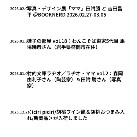
写真・デザイン展「ママ」田附勝 と 吉田昌
2026.02.01
平 ＠BOOKNERD 2026.02.27-03.05
桂子の部屋 vol.18：わんこそば東家5代目 馬
2026.01.30
場暁彦さん（岩手県盛岡市在住）
射的文庫ラヂオ／ラヂオ・ママ vol.2：森岡
2026.01.06
由利子さん（陶芸家）＆田附 勝さん（写真
家）
＜iciri piciri/胡桃ワイン籠＆胡桃おつまみ入
2025.12.23
れ/新商品＞が入荷しました