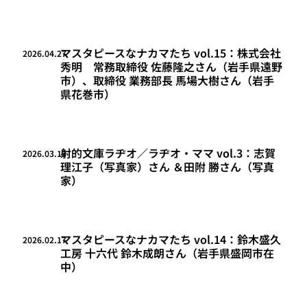
マスタピースなナカマたち vol.15：株式会社
2026.04.27
秀明 常務取締役 佐藤隆之さん（岩手県遠野
市）、取締役 業務部長 馬場大樹さん（岩手
県花巻市）
射的文庫ラヂオ／ラヂオ・ママ vol.3：志賀
2026.03.13
理江子（写真家）さん ＆田附 勝さん（写真
家）
マスタピースなナカマたち vol.14：鈴木盛久
2026.02.17
工房 十六代 鈴木成朗さん（岩手県盛岡市在
中）