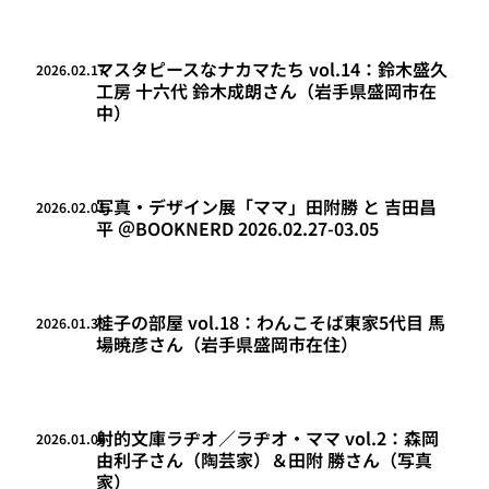
マスタピースなナカマたち vol.14：鈴木盛久
2026.02.17
工房 十六代 鈴木成朗さん（岩手県盛岡市在
中）
写真・デザイン展「ママ」田附勝 と 吉田昌
2026.02.01
平 ＠BOOKNERD 2026.02.27-03.05
桂子の部屋 vol.18：わんこそば東家5代目 馬
2026.01.30
場暁彦さん（岩手県盛岡市在住）
射的文庫ラヂオ／ラヂオ・ママ vol.2：森岡
2026.01.06
由利子さん（陶芸家）＆田附 勝さん（写真
家）